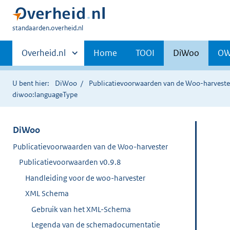
U
standaarden.overheid.nl
bent
Primaire
hier:
Andere
Overheid.nl
Home
TOOI
DiWoo
O
sites
navigatie
binnen
U bent hier:
DiWoo
Publicatievoorwaarden van de Woo-harveste
diwoo:languageType
DiWoo
Publicatievoorwaarden van de Woo-harvester
Publicatievoorwaarden v0.9.8
Handleiding voor de woo-harvester
XML Schema
Gebruik van het XML-Schema
Legenda van de schemadocumentatie