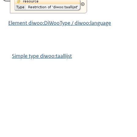
Element diwoo:DiWooType / diwoo:language
Simple type diwoo:taallijst