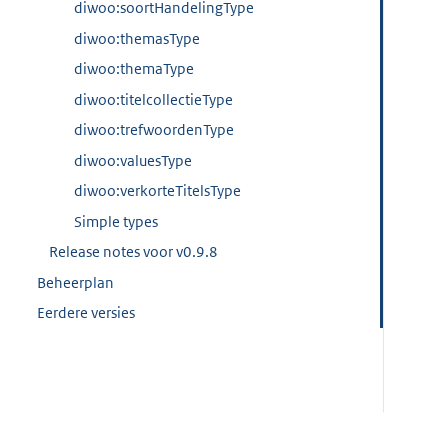
diwoo:soortHandelingType
diwoo:themasType
diwoo:themaType
diwoo:titelcollectieType
diwoo:trefwoordenType
diwoo:valuesType
diwoo:verkorteTitelsType
Simple types
Release notes voor v0.9.8
Beheerplan
Eerdere versies