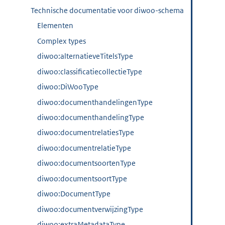
Technische documentatie voor diwoo-schema
Elementen
Complex types
diwoo:alternatieveTitelsType
diwoo:classificatiecollectieType
diwoo:DiWooType
diwoo:documenthandelingenType
diwoo:documenthandelingType
diwoo:documentrelatiesType
diwoo:documentrelatieType
diwoo:documentsoortenType
diwoo:documentsoortType
diwoo:DocumentType
diwoo:documentverwijzingType
diwoo:extraMetadataType