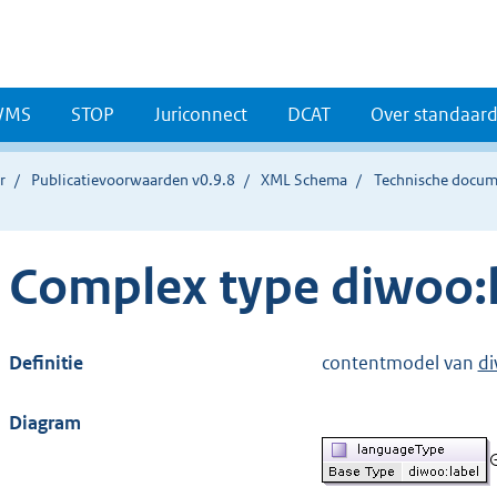
WMS
STOP
Juriconnect
DCAT
Over standaar
r
Publicatievoorwaarden v0.9.8
XML Schema
Technische docum
Complex type diwoo:
Definitie
contentmodel van
di
Diagram