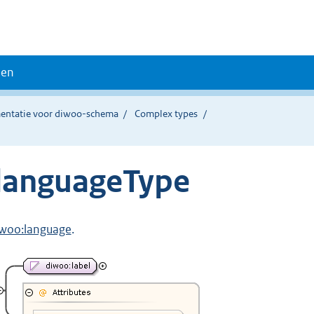
den
entatie voor diwoo-schema
Complex types
languageType
woo:language
.