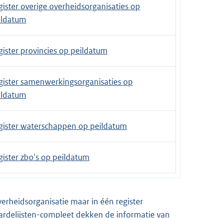
gister overige overheidsorganisaties op
ildatum
gister provincies op peildatum
gister samenwerkingsorganisaties op
ildatum
gister waterschappen op peildatum
gister zbo's op peildatum
overheidsorganisatie maar in één register
aardelijsten-compleet dekken de informatie van