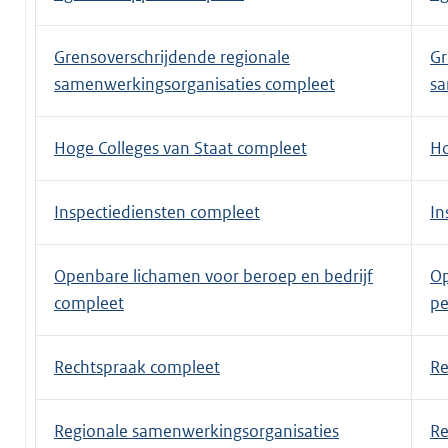
Grensoverschrijdende regionale
Gr
samenwerkingsorganisaties compleet
sa
Hoge Colleges van Staat compleet
Ho
Inspectiediensten compleet
In
Openbare lichamen voor beroep en bedrijf
Op
compleet
pe
Rechtspraak compleet
Re
Regionale samenwerkingsorganisaties
Re