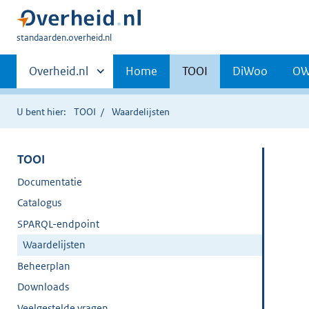
U
standaarden.overheid.nl
bent
Primaire
hier:
Andere
Overheid.nl
Home
TOOI
DiWoo
O
sites
navigatie
binnen
U bent hier:
TOOI
Waardelijsten
TOOI
Documentatie
Catalogus
SPARQL-endpoint
Waardelijsten
Beheerplan
Downloads
Veelgestelde vragen