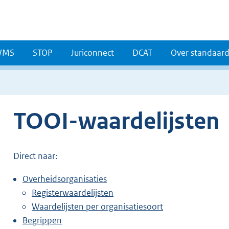
WMS
STOP
Juriconnect
DCAT
Over standaar
TOOI-waardelijsten
Direct naar:
Overheidsorganisaties
Registerwaardelijsten
Waardelijsten per organisatiesoort
Begrippen