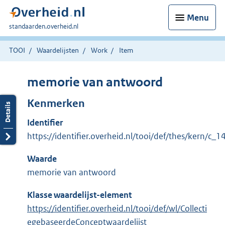
Menu
U
standaarden.overheid.nl
bent
hier:
TOOI
Waardelijsten
Work
Item
memorie van antwoord
Kenmerken
Identifier
https://identifier.overheid.nl/tooi/def/thes/kern/c
Waarde
memorie van antwoord
Klasse waardelijst-element
https://identifier.overheid.nl/tooi/def/wl/Collecti
egebaseerdeConceptwaardelijst