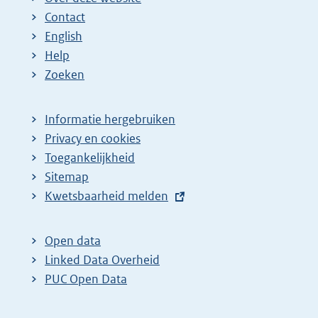
Contact
English
Help
Zoeken
Informatie hergebruiken
Privacy en cookies
Toegankelijkheid
Sitemap
E
Kwetsbaarheid melden
x
t
Open data
e
Linked Data Overheid
r
PUC Open Data
n
e