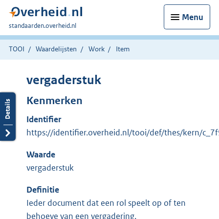
Menu
U
standaarden.overheid.nl
bent
hier:
TOOI
Waardelijsten
Work
Item
vergaderstuk
Kenmerken
Identifier
https://identifier.overheid.nl/tooi/def/thes/kern/c_7
Waarde
vergaderstuk
Definitie
Ieder document dat een rol speelt op of ten
behoeve van een vergadering.