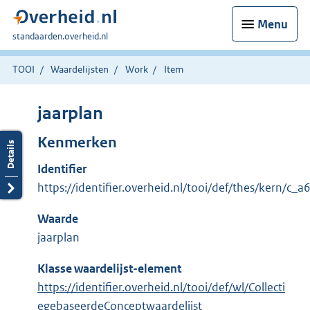
Menu
U
standaarden.overheid.nl
bent
hier:
TOOI
Waardelijsten
Work
Item
jaarplan
Kenmerken
Identifier
https://identifier.overheid.nl/tooi/def/thes/kern/c_
Waarde
jaarplan
Klasse waardelijst-element
https://identifier.overheid.nl/tooi/def/wl/Collecti
egebaseerdeConceptwaardelijst