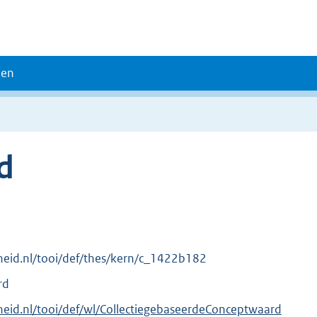
den
d
erheid.nl/tooi/def/thes/kern/c_1422b182
rd
erheid.nl/tooi/def/wl/CollectiegebaseerdeConceptwaard