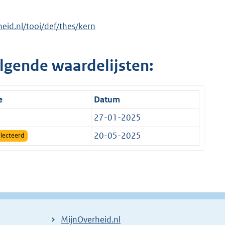
rheid.nl/tooi/def/thes/kern
lgende waardelijsten:
e
Datum
27-01-2025
20-05-2025
lecteerd
MijnOverheid.nl