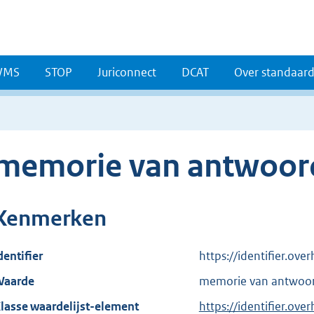
WMS
STOP
Juriconnect
DCAT
Over standaar
memorie van antwoor
Kenmerken
dentifier
https://identifier.ov
aarde
memorie van antwoo
lasse waardelijst-element
https://identifier.ov