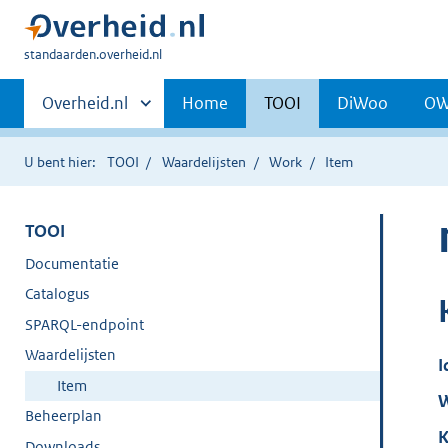
U
standaarden.overheid.nl
bent
Primaire
hier:
Andere
Overheid.nl
Home
TOOI
DiWoo
O
sites
navigatie
binnen
U bent hier:
TOOI
Waardelijsten
Work
Item
TOOI
Documentatie
Catalogus
SPARQL-endpoint
Waardelijsten
I
Item
W
Beheerplan
K
Downloads