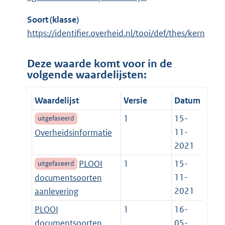
Soort (klasse)
https://identifier.overheid.nl/tooi/def/thes/kern
Deze waarde komt voor in de
volgende waardelijsten:
Waardelijst
Versie
Datum
1
15-
uitgefaseerd
11-
Overheidsinformatie
2021
PLOOI
1
15-
uitgefaseerd
11-
documentsoorten
2021
aanlevering
PLOOI
1
16-
documentsoorten
05-