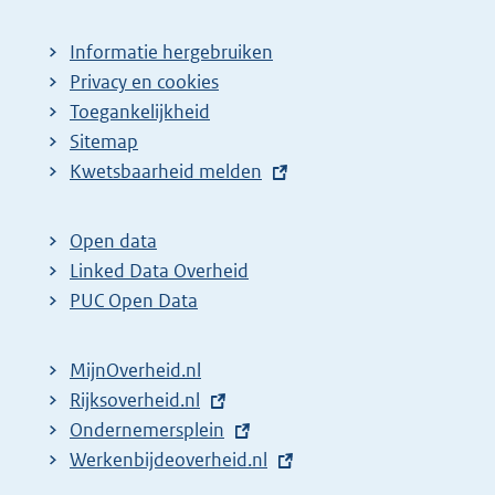
Informatie hergebruiken
Privacy en cookies
Toegankelijkheid
Sitemap
E
Kwetsbaarheid melden
x
t
Open data
e
Linked Data Overheid
r
PUC Open Data
n
e
MijnOverheid.nl
l
E
Rijksoverheid.nl
i
x
E
Ondernemersplein
n
t
x
E
Werkenbijdeoverheid.nl
k
e
t
x