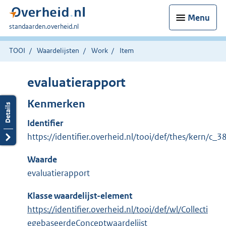
Menu
U
standaarden.overheid.nl
bent
hier:
TOOI
Waardelijsten
Work
Item
evaluatierapport
Kenmerken
Identifier
https://identifier.overheid.nl/tooi/def/thes/kern/c_
Waarde
evaluatierapport
Klasse waardelijst-element
https://identifier.overheid.nl/tooi/def/wl/Collecti
egebaseerdeConceptwaardelijst