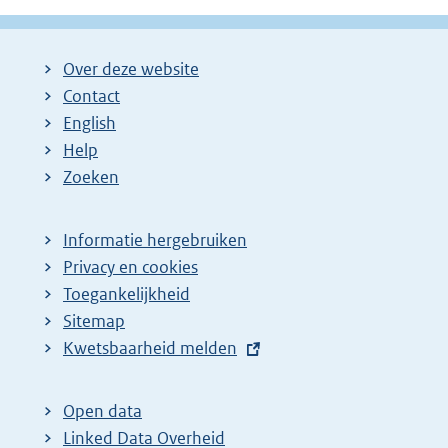
Over deze website
Contact
English
Help
Zoeken
Informatie hergebruiken
Privacy en cookies
Toegankelijkheid
Sitemap
E
Kwetsbaarheid melden
x
t
Open data
e
Linked Data Overheid