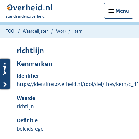
Menu
U
standaarden.overheid.nl
bent
hier:
TOOI
Waardelijsten
Work
Item
richtlijn
Kenmerken
Identifier
https://identifier.overheid.nl/tooi/def/thes/kern/c_
Waarde
richtlijn
Definitie
beleidsregel