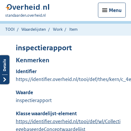
Menu
U
standaarden.overheid.nl
bent
hier:
TOOI
Waardelijsten
Work
Item
inspectierapport
Kenmerken
Identifier
https://identifier.overheid.nl/tooi/def/thes/kern/c_
Waarde
inspectierapport
Klasse waardelijst-element
https://identifier.overheid.nl/tooi/def/wl/Collecti
egebaseerdeConceptwaardelijst