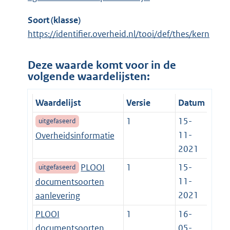
Soort (klasse)
https://identifier.overheid.nl/tooi/def/thes/kern
Deze waarde komt voor in de
volgende waardelijsten:
Waardelijst
Versie
Datum
1
15-
uitgefaseerd
11-
Overheidsinformatie
2021
PLOOI
1
15-
uitgefaseerd
11-
documentsoorten
2021
aanlevering
PLOOI
1
16-
documentsoorten
05-