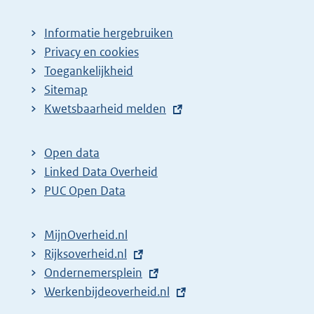
Informatie hergebruiken
Privacy en cookies
Toegankelijkheid
Sitemap
E
Kwetsbaarheid melden
x
t
Open data
e
Linked Data Overheid
r
PUC Open Data
n
e
MijnOverheid.nl
l
E
Rijksoverheid.nl
i
x
E
Ondernemersplein
n
t
x
E
Werkenbijdeoverheid.nl
k
e
t
x