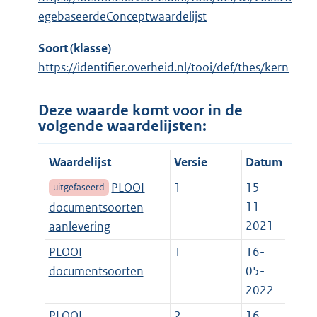
egebaseerdeConceptwaardelijst
Soort (klasse)
https://identifier.overheid.nl/tooi/def/thes/kern
Deze waarde komt voor in de
volgende waardelijsten:
Waardelijst
Versie
Datum
PLOOI
1
15-
uitgefaseerd
11-
documentsoorten
2021
aanlevering
PLOOI
1
16-
documentsoorten
05-
2022
PLOOI
2
16-