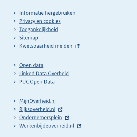
Informatie hergebruiken
Privacy en cookies
Toegankelijkheid
Sitemap
E
Kwetsbaarheid melden
x
t
Open data
e
Linked Data Overheid
r
PUC Open Data
n
e
MijnOverheid.nl
l
E
Rijksoverheid.nl
i
x
E
Ondernemersplein
n
t
x
E
Werkenbijdeoverheid.nl
k
e
t
x
: