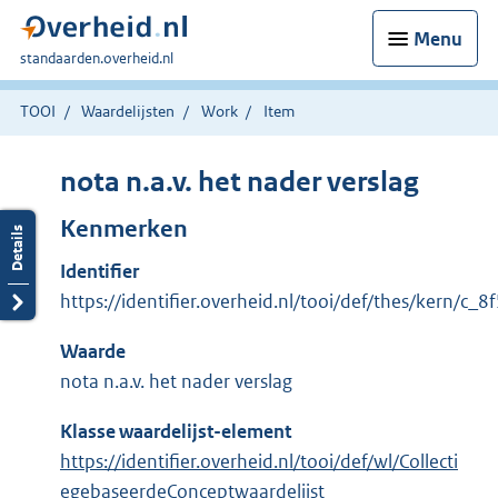
Menu
U
standaarden.overheid.nl
bent
hier:
TOOI
Waardelijsten
Work
Item
nota n.a.v. het nader verslag
Kenmerken
Identifier
https://identifier.overheid.nl/tooi/def/thes/kern/c_
Waarde
nota n.a.v. het nader verslag
Klasse waardelijst-element
https://identifier.overheid.nl/tooi/def/wl/Collecti
egebaseerdeConceptwaardelijst