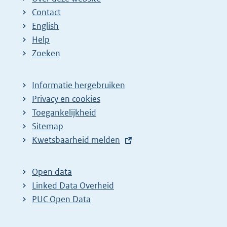
Contact
English
Help
Zoeken
Informatie hergebruiken
Privacy en cookies
Toegankelijkheid
Sitemap
E
Kwetsbaarheid melden
x
t
Open data
e
Linked Data Overheid
r
PUC Open Data
n
e