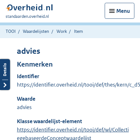
Menu
U
standaarden.overheid.nl
bent
hier:
TOOI
Waardelijsten
Work
Item
advies
Kenmerken
Identifier
https://identifier.overheid.nl/tooi/def/thes/kern/c
Waarde
advies
Klasse waardelijst-element
https://identifier.overheid.nl/tooi/def/wl/Collecti
egebaseerdeConceptwaardelijst