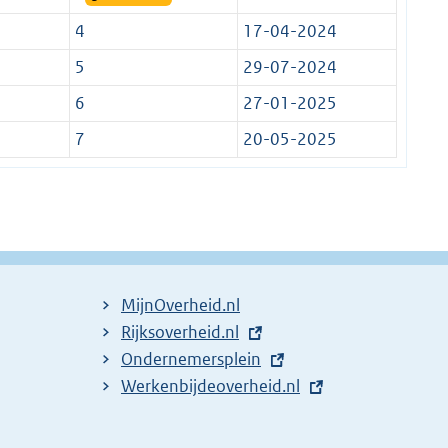
4
17-04-2024
5
29-07-2024
6
27-01-2025
7
20-05-2025
MijnOverheid.nl
E
Rijksoverheid.nl
x
E
Ondernemersplein
t
x
E
Werkenbijdeoverheid.nl
e
t
x
r
e
t