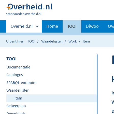
U
standaarden.overheid.nl
bent
Primaire
hier:
Andere
Overheid.nl
Home
TOOI
DiWoo
O
sites
navigatie
binnen
U bent hier:
TOOI
Waardelijsten
Work
Item
TOOI
Documentatie
Catalogus
SPARQL-endpoint
Waardelijsten
I
Item
W
Beheerplan
D
Downloads