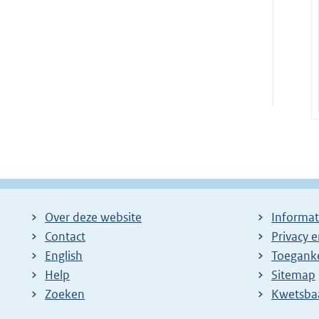
Over deze website
Informat
Contact
Privacy 
English
Toeganke
Help
Sitemap
Zoeken
E
Kwetsba
x