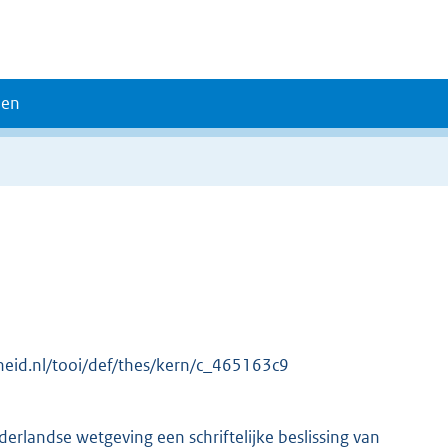
den
erheid.nl/tooi/def/thes/kern/c_465163c9
ederlandse wetgeving een schriftelijke beslissing van