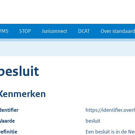
WMS
STOP
Juriconnect
DCAT
Over standaar
besluit
Kenmerken
dentifier
https://identifier.ov
aarde
besluit
efinitie
Een besluit is in de N