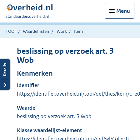
Menu
U
standaarden.overheid.nl
bent
hier:
TOOI
Waardelijsten
Work
Item
beslissing op verzoek art. 3
Wob
Kenmerken
Identifier
https://identifier.overheid.nl/tooi/def/thes/kern/c_
Waarde
beslissing op verzoek art. 3 Wob
Klasse waardelijst-element
https://identifier.overheid.nl/tooi/def/wl/Collecti