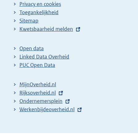
Privacy en cookies
Toegankelijkheid
Sitemap
E
Kwetsbaarheid melden
x
t
Open data
e
Linked Data Overheid
r
PUC Open Data
n
e
MijnOverheid.nl
l
E
Rijksoverheid.nl
i
x
E
Ondernemersplein
n
t
x
E
Werkenbijdeoverheid.nl
k
e
t
x
:
r
e
t
n
r
e