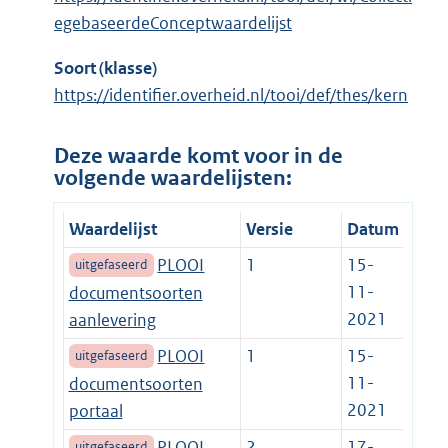
egebaseerdeConceptwaardelijst
Soort (klasse)
https://identifier.overheid.nl/tooi/def/thes/kern
Deze waarde komt voor in de
volgende waardelijsten:
Waardelijst
Versie
Datum
PLOOI
1
15-
uitgefaseerd
11-
documentsoorten
2021
aanlevering
PLOOI
1
15-
uitgefaseerd
11-
documentsoorten
2021
portaal
PLOOI
2
17-
uitgefaseerd