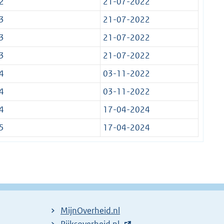
2
21-07-2022
3
21-07-2022
3
21-07-2022
3
21-07-2022
4
03-11-2022
4
03-11-2022
4
17-04-2024
5
17-04-2024
MijnOverheid.nl
E
Rijksoverheid.nl