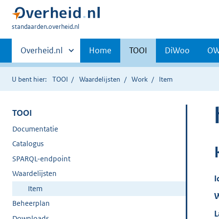
U
standaarden.overheid.nl
bent
Primaire
hier:
Andere
Overheid.nl
Home
TOOI
DiWoo
O
sites
navigatie
binnen
U bent hier:
TOOI
Waardelijsten
Work
Item
TOOI
Documentatie
Catalogus
SPARQL-endpoint
Waardelijsten
I
Item
W
Beheerplan
L
Downloads