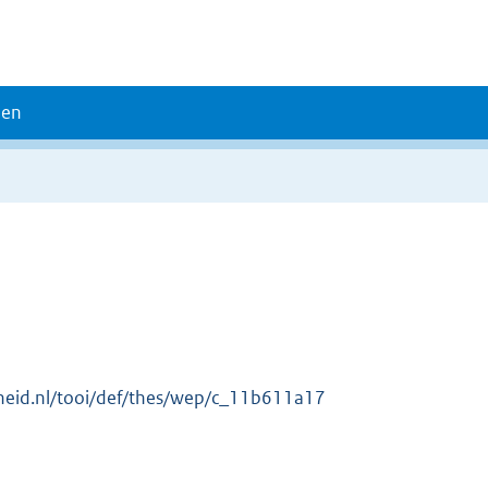
den
erheid.nl/tooi/def/thes/wep/c_11b611a17