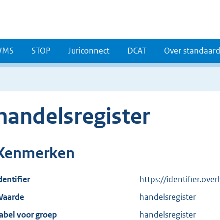
WMS
STOP
Juriconnect
DCAT
Over standaar
handelsregister
Kenmerken
dentifier
https://identifier.ov
aarde
handelsregister
abel voor groep
handelsregister