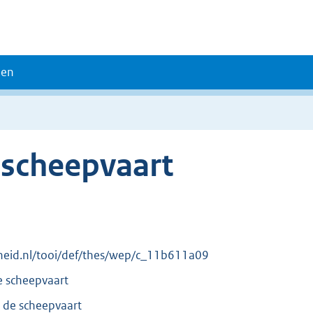
den
scheepvaart
erheid.nl/tooi/def/thes/wep/c_11b611a09
 scheepvaart
de scheepvaart