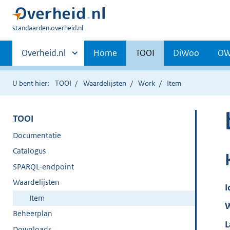
U
standaarden.overheid.nl
bent
Primaire
hier:
Andere
Overheid.nl
Home
TOOI
DiWoo
O
sites
navigatie
binnen
U bent hier:
TOOI
Waardelijsten
Work
Item
TOOI
Documentatie
Catalogus
SPARQL-endpoint
Waardelijsten
I
Item
W
Beheerplan
L
Downloads