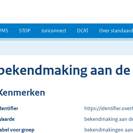
WMS
STOP
Juriconnect
DCAT
Over standaar
bekendmaking aan de 
Kenmerken
dentifier
https://identifier.ov
aarde
bekendmaking aan de
abel voor groep
bekendmakingen aan 