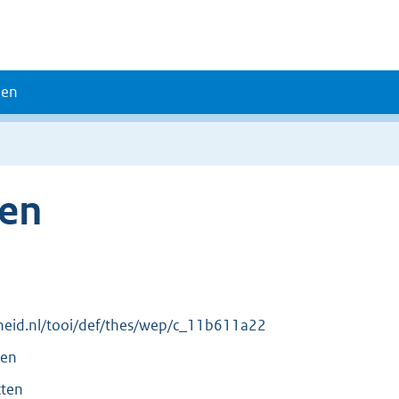
den
ten
erheid.nl/tooi/def/thes/wep/c_11b611a22
ten
cten