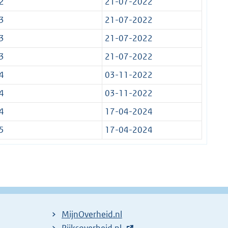
2
21-07-2022
3
21-07-2022
3
21-07-2022
3
21-07-2022
4
03-11-2022
4
03-11-2022
4
17-04-2024
5
17-04-2024
MijnOverheid.nl
E
Rijksoverheid.nl