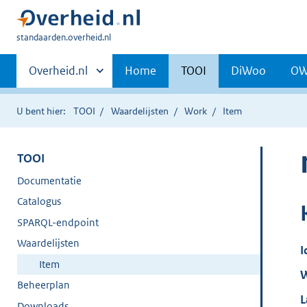
U
standaarden.overheid.nl
bent
Primaire
hier:
Andere
Overheid.nl
Home
TOOI
DiWoo
O
sites
navigatie
binnen
U bent hier:
TOOI
Waardelijsten
Work
Item
TOOI
Documentatie
Catalogus
SPARQL-endpoint
Waardelijsten
I
Item
W
Beheerplan
L
Downloads