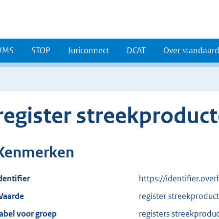
WMS
STOP
Juriconnect
DCAT
Over standaar
register streekproduc
Kenmerken
dentifier
https://identifier.ov
aarde
register streekproduc
abel voor groep
registers streekprodu