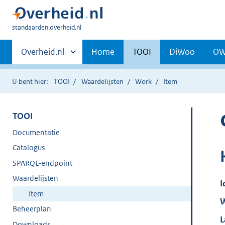
U
standaarden.overheid.nl
bent
Primaire
hier:
Andere
Overheid.nl
Home
TOOI
DiWoo
O
sites
navigatie
binnen
U bent hier:
TOOI
Waardelijsten
Work
Item
TOOI
Documentatie
Catalogus
SPARQL-endpoint
Waardelijsten
I
Item
W
Beheerplan
L
Downloads