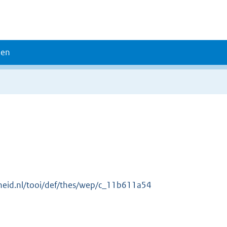
den
erheid.nl/tooi/def/thes/wep/c_11b611a54