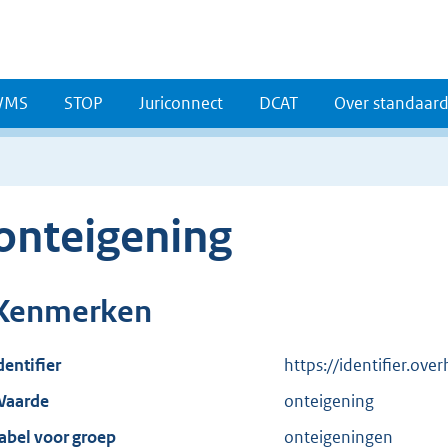
WMS
STOP
Juriconnect
DCAT
Over standaar
onteigening
Kenmerken
dentifier
https://identifier.ov
aarde
onteigening
abel voor groep
onteigeningen