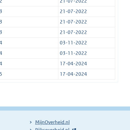
2
21-07-2022
3
21-07-2022
3
21-07-2022
3
21-07-2022
4
03-11-2022
4
03-11-2022
4
17-04-2024
5
17-04-2024
MijnOverheid.nl
E
Rijksoverheid.nl