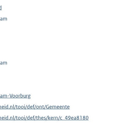
d
dam
dam
dam-Voorburg
erheid.nl/tooi/def/ont/Gemeente
erheid.nl/tooi/def/thes/kern/c_49ea8180