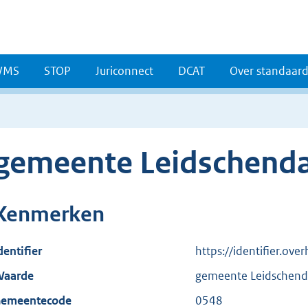
WMS
STOP
Juriconnect
DCAT
Over standaar
gemeente Leidschend
Kenmerken
dentifier
https://identifier.ov
aarde
gemeente Leidschen
emeentecode
0548