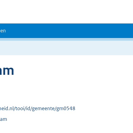
den
am
erheid.nl/tooi/id/gemeente/gm0548
dam