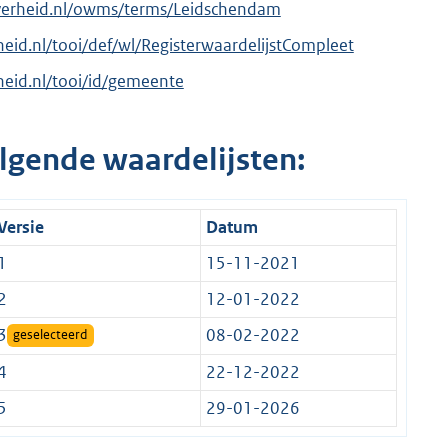
overheid.nl/owms/terms/Leidschendam
rheid.nl/tooi/def/wl/RegisterwaardelijstCompleet
rheid.nl/tooi/id/gemeente
lgende waardelijsten:
Versie
Datum
1
15-11-2021
2
12-01-2022
3
08-02-2022
geselecteerd
4
22-12-2022
5
29-01-2026