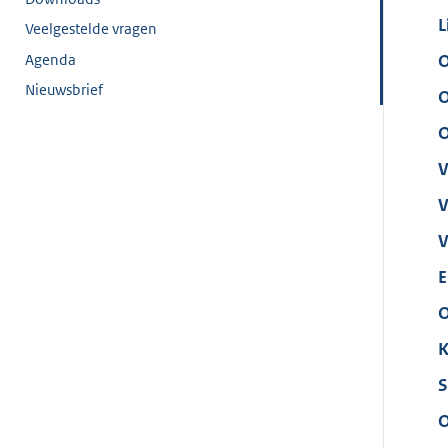
L
Veelgestelde vragen
Agenda
O
Nieuwsbrief
O
O
V
V
V
E
O
K
S
O