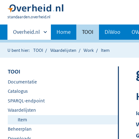
U
standaarden.overheid.nl
bent
Primaire
hier:
Andere
Overheid.nl
Home
TOOI
DiWoo
O
sites
navigatie
binnen
U bent hier:
TOOI
Waardelijsten
Work
Item
TOOI
Documentatie
Catalogus
SPARQL-endpoint
Waardelijsten
I
Item
W
Beheerplan
G
Downloads