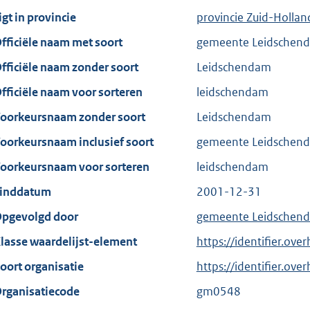
igt in provincie
provincie Zuid-Hollan
fficiële naam met soort
gemeente Leidschen
fficiële naam zonder soort
Leidschendam
fficiële naam voor sorteren
leidschendam
oorkeursnaam zonder soort
Leidschendam
oorkeursnaam inclusief soort
gemeente Leidschen
oorkeursnaam voor sorteren
leidschendam
inddatum
2001-12-31
pgevolgd door
gemeente Leidschen
lasse waardelijst-element
https://identifier.ov
oort organisatie
https://identifier.ov
rganisatiecode
gm0548