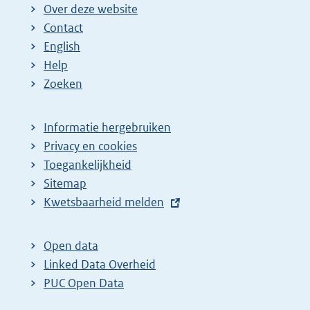
Over deze website
Contact
English
Help
Zoeken
Informatie hergebruiken
Privacy en cookies
Toegankelijkheid
Sitemap
E
Kwetsbaarheid melden
x
t
Open data
e
Linked Data Overheid
r
PUC Open Data
n