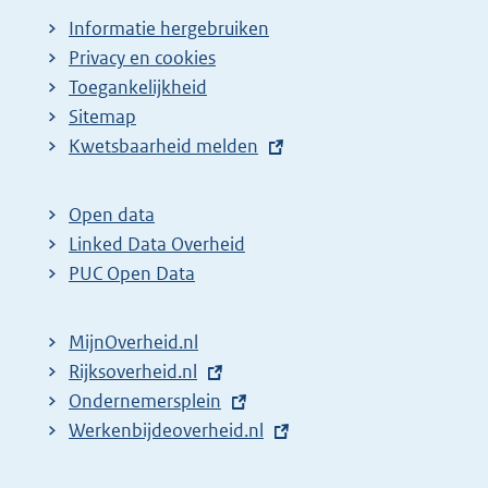
Informatie hergebruiken
Privacy en cookies
Toegankelijkheid
Sitemap
E
Kwetsbaarheid melden
x
t
Open data
e
Linked Data Overheid
r
PUC Open Data
n
e
MijnOverheid.nl
l
E
Rijksoverheid.nl
i
x
E
Ondernemersplein
n
t
x
E
Werkenbijdeoverheid.nl
k
e
t
x
: