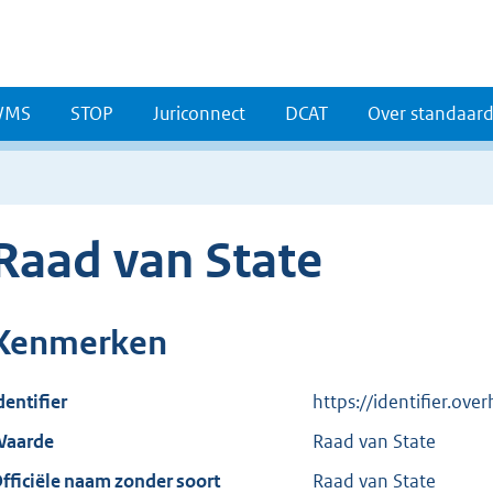
WMS
STOP
Juriconnect
DCAT
Over standaar
Raad van State
Kenmerken
dentifier
https://identifier.ov
aarde
Raad van State
fficiële naam zonder soort
Raad van State