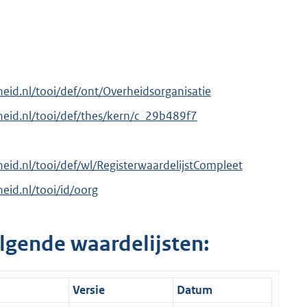
rheid.nl/tooi/def/ont/Overheidsorganisatie
erheid.nl/tooi/def/thes/kern/c_29b489f7
rheid.nl/tooi/def/wl/RegisterwaardelijstCompleet
heid.nl/tooi/id/oorg
lgende waardelijsten:
Versie
Datum