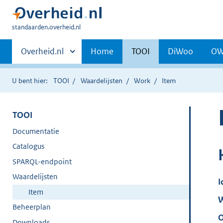
U
standaarden.overheid.nl
bent
Primaire
hier:
Andere
Overheid.nl
Home
TOOI
DiWoo
O
sites
navigatie
binnen
U bent hier:
TOOI
Waardelijsten
Work
Item
TOOI
Documentatie
Catalogus
SPARQL-endpoint
Waardelijsten
I
Item
W
Beheerplan
O
Downloads