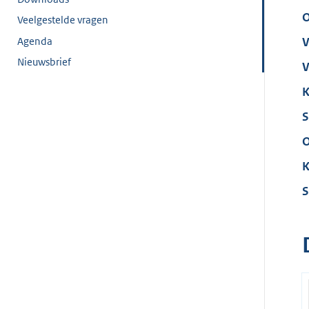
O
Veelgestelde vragen
Agenda
V
Nieuwsbrief
V
K
S
O
K
S