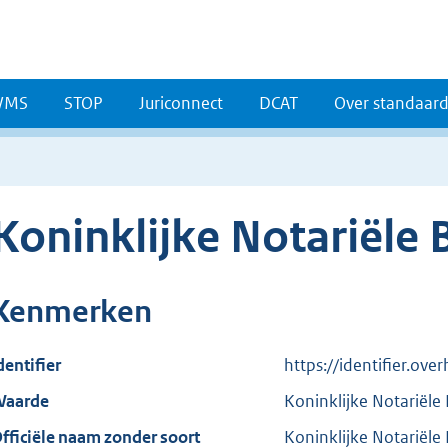
WMS
STOP
Juriconnect
DCAT
Over standaar
Koninklijke Notariële
Kenmerken
dentifier
https://identifier.ov
aarde
Koninklijke Notariële
fficiële naam zonder soort
Koninklijke Notariële