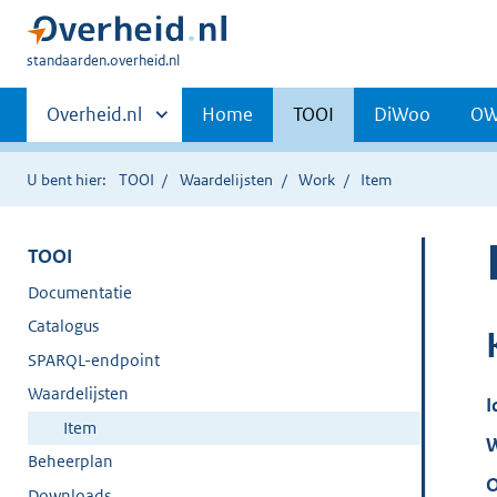
U
standaarden.overheid.nl
bent
Primaire
hier:
Andere
Overheid.nl
Home
TOOI
DiWoo
O
sites
navigatie
binnen
U bent hier:
TOOI
Waardelijsten
Work
Item
TOOI
Documentatie
Catalogus
SPARQL-endpoint
Waardelijsten
I
Item
W
Beheerplan
O
Downloads