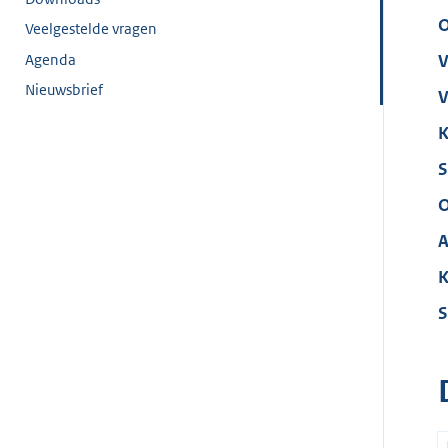
O
Veelgestelde vragen
Agenda
V
Nieuwsbrief
V
K
S
O
A
K
S