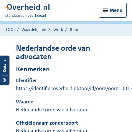
Menu
U
standaarden.overheid.nl
bent
hier:
TOOI
Waardelijsten
Work
Item
Nederlandse orde van
advocaten
Kenmerken
Identifier
https://identifier.overheid.nl/tooi/id/oorg/oorg1001
Waarde
Nederlandse orde van advocaten
Officiële naam zonder soort
Nederlandse orde van advocaten