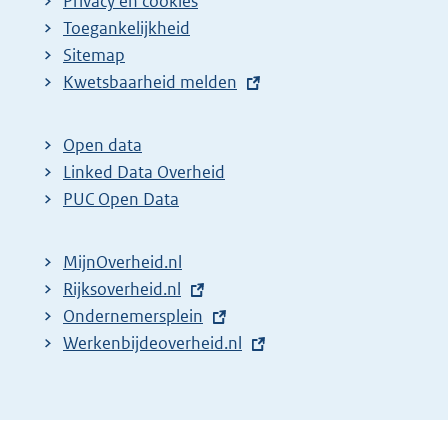
Privacy en cookies
Toegankelijkheid
Sitemap
E
Kwetsbaarheid melden
x
t
Open data
e
Linked Data Overheid
r
PUC Open Data
n
e
MijnOverheid.nl
l
E
Rijksoverheid.nl
i
x
E
Ondernemersplein
n
t
x
E
Werkenbijdeoverheid.nl
k
e
t
x
:
r
e
t
n
r
e