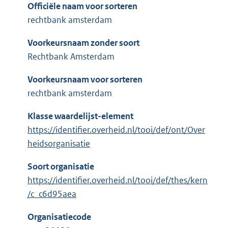
Officiële naam voor sorteren
rechtbank amsterdam
Voorkeursnaam zonder soort
Rechtbank Amsterdam
Voorkeursnaam voor sorteren
rechtbank amsterdam
Klasse waardelijst-element
https://identifier.overheid.nl/tooi/def/ont/Over
heidsorganisatie
Soort organisatie
https://identifier.overheid.nl/tooi/def/thes/kern
/c_c6d95aea
Organisatiecode