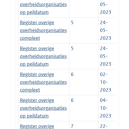
overheidsorganisaties
05-
op peildatum
2023
Register overige
5
24-
overheidsorganisaties
05-
compleet
2023
Register overige
5
24-
overheidsorganisaties
05-
op peildatum
2023
Register overige
6
02-
overheidsorganisaties
10-
compleet
2023
Register overige
6
04-
overheidsorganisaties
10-
op peildatum
2023
Register overige
7
22-