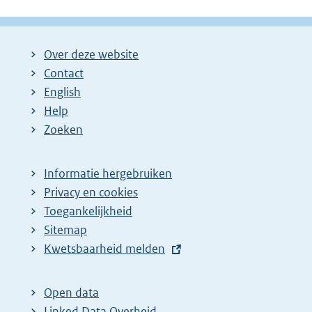
Over deze website
Contact
English
Help
Zoeken
Informatie hergebruiken
Privacy en cookies
Toegankelijkheid
Sitemap
E
Kwetsbaarheid melden
x
t
Open data
e
Linked Data Overheid