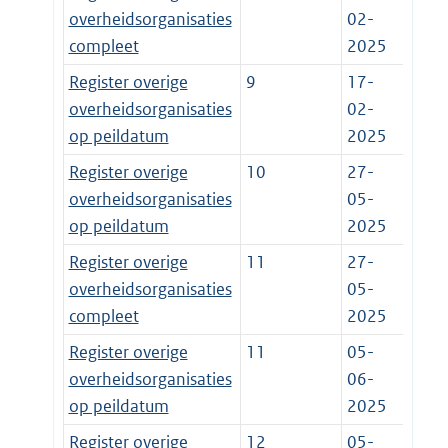
overheidsorganisaties
02-
compleet
2025
Register overige
9
17-
overheidsorganisaties
02-
op peildatum
2025
Register overige
10
27-
overheidsorganisaties
05-
op peildatum
2025
Register overige
11
27-
overheidsorganisaties
05-
compleet
2025
Register overige
11
05-
overheidsorganisaties
06-
op peildatum
2025
Register overige
12
05-