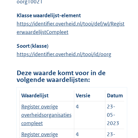
oorg10021
Klasse waardelijst-element
https://identifier.overheid.nl/tooi/def/wl/Regist
erwaardelijstCompleet
Soort (klasse)
https://identifier.overheid.nl/tooi/id/oorg
Deze waarde komt voor in de
volgende waardelijsten:
Waardelijst
Versie
Datum
Register overige
4
23-
overheidsorganisaties
05-
compleet
2023
Register overige
4
23-