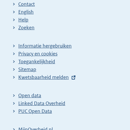
Contact
English
Help
Zoeken
Informatie hergebruiken
Privacy en cookies
Toegankelijkheid
Sitemap
E
Kwetsbaarheid melden
x
t
Open data
e
Linked Data Overheid
r
PUC Open Data
n
e
MijnOverheid.nl