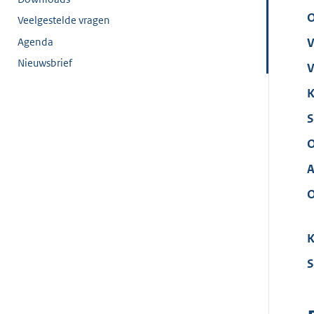
O
Veelgestelde vragen
Agenda
V
Nieuwsbrief
V
K
S
O
A
O
K
S