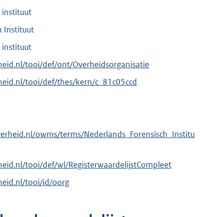
instituut
 Instituut
instituut
rheid.nl/tooi/def/ont/Overheidsorganisatie
rheid.nl/tooi/def/thes/kern/c_81c05ccd
verheid.nl/owms/terms/Nederlands_Forensisch_Institu
rheid.nl/tooi/def/wl/RegisterwaardelijstCompleet
heid.nl/tooi/id/oorg