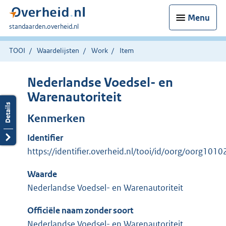
Menu
U
standaarden.overheid.nl
bent
hier:
TOOI
Waardelijsten
Work
Item
Nederlandse Voedsel- en
Warenautoriteit
Kenmerken
Identifier
https://identifier.overheid.nl/tooi/id/oorg/oorg1010
Waarde
Nederlandse Voedsel- en Warenautoriteit
Officiële naam zonder soort
Nederlandse Voedsel- en Warenautoriteit