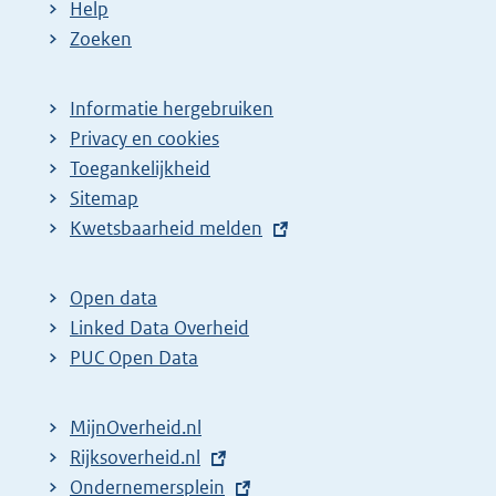
Help
Zoeken
Informatie hergebruiken
Privacy en cookies
Toegankelijkheid
Sitemap
E
Kwetsbaarheid melden
x
t
Open data
e
Linked Data Overheid
r
PUC Open Data
n
e
MijnOverheid.nl
l
E
Rijksoverheid.nl
i
x
E
Ondernemersplein