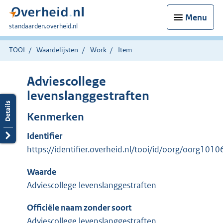
Menu
U
standaarden.overheid.nl
bent
hier:
TOOI
Waardelijsten
Work
Item
Adviescollege
levenslanggestraften
Kenmerken
Identifier
https://identifier.overheid.nl/tooi/id/oorg/oorg1010
Waarde
Adviescollege levenslanggestraften
Officiële naam zonder soort
Adviescollege levenslanggestraften