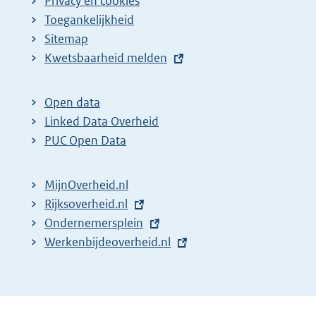
Privacy en cookies
Toegankelijkheid
Sitemap
E
Kwetsbaarheid melden
x
t
Open data
e
Linked Data Overheid
r
PUC Open Data
n
e
MijnOverheid.nl
l
E
Rijksoverheid.nl
i
x
E
Ondernemersplein
n
t
x
E
Werkenbijdeoverheid.nl
k
e
t
x
:
r
e
t
n
r
e