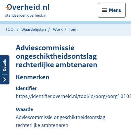
Menu
U
standaarden.overheid.nl
bent
hier:
TOOI
Waardelijsten
Work
Item
Adviescommissie
ongeschiktheidsontslag
rechterlijke ambtenaren
Kenmerken
Identifier
https://identifier.overheid.nl/tooi/id/oorg/oorg1010
Waarde
Adviescommissie ongeschiktheidsontslag
rechterlijke ambtenaren