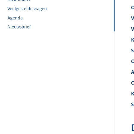
O
Veelgestelde vragen
Agenda
V
Nieuwsbrief
V
K
S
O
A
O
K
S