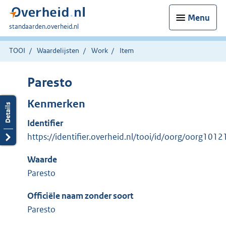
Menu
U
standaarden.overheid.nl
bent
hier:
TOOI
Waardelijsten
Work
Item
Paresto
Kenmerken
Identifier
https://identifier.overheid.nl/tooi/id/oorg/oorg1012
Waarde
Paresto
Officiële naam zonder soort
Paresto