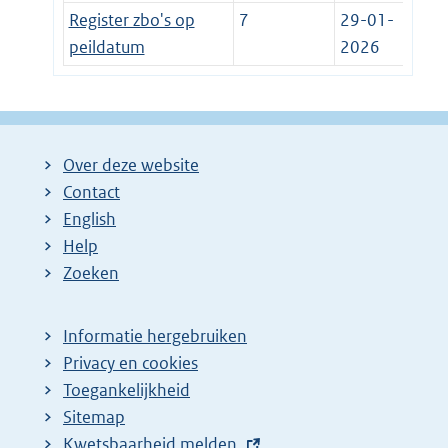
Register zbo's op
7
29-01-
peildatum
2026
Over deze website
Contact
English
Help
Zoeken
Informatie hergebruiken
Privacy en cookies
Toegankelijkheid
Sitemap
E
Kwetsbaarheid melden