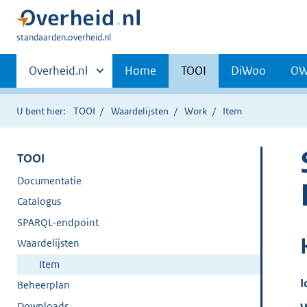
U
standaarden.overheid.nl
bent
Primaire
hier:
Andere
Overheid.nl
Home
TOOI
DiWoo
O
sites
navigatie
binnen
U bent hier:
TOOI
Waardelijsten
Work
Item
TOOI
Documentatie
Catalogus
SPARQL-endpoint
Waardelijsten
Item
I
Beheerplan
Downloads