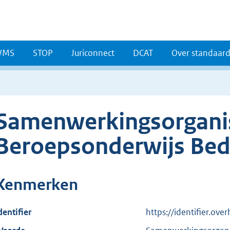
WMS
STOP
Juriconnect
DCAT
Over standaar
Samenwerkingsorgani
Beroepsonderwijs Bedr
Kenmerken
dentifier
https://identifier.ov