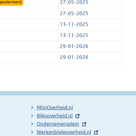
27-05-2025
geselecteerd
27-05-2025
13-11-2025
13-11-2025
29-01-2026
29-01-2026
MijnOverheid.nl
E
Rijksoverheid.nl
x
E
Ondernemersplein
t
x
E
Werkenbijdeoverheid.nl