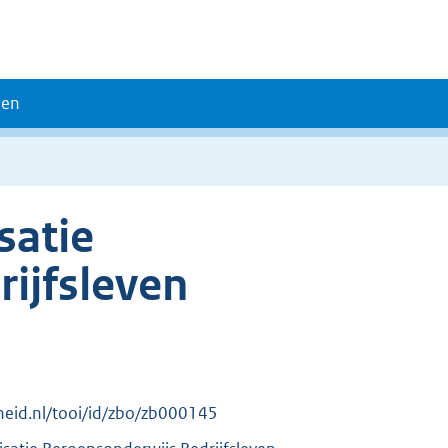
den
satie
ijfsleven
erheid.nl/tooi/id/zbo/zb000145