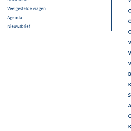
W
Veelgestelde vragen
O
Agenda
O
Nieuwsbrief
O
V
V
V
B
K
S
A
O
K