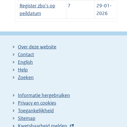
Register zbo's op
7
29-01-
peildatum
2026
Over deze website
Contact
English
Help
Zoeken
Informatie hergebruiken
Privacy en cookies
Toegankelijkheid
Sitemap
E
Kwetsbaarheid melden