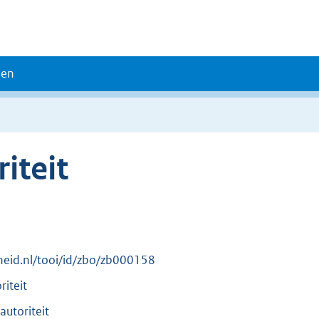
den
iteit
erheid.nl/tooi/id/zbo/zb000158
iteit
utoriteit