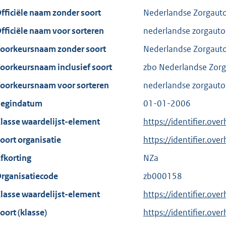
fficiële naam zonder soort
Nederlandse Zorgautor
fficiële naam voor sorteren
nederlandse zorgautor
oorkeursnaam zonder soort
Nederlandse Zorgautor
oorkeursnaam inclusief soort
zbo Nederlandse Zorga
oorkeursnaam voor sorteren
nederlandse zorgautor
egindatum
01-01-2006
lasse waardelijst-element
https://identifier.ove
oort organisatie
https://identifier.ov
fkorting
NZa
rganisatiecode
zb000158
lasse waardelijst-element
https://identifier.ove
oort (klasse)
https://identifier.over