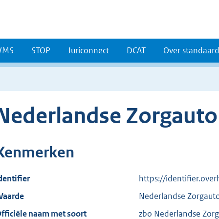
WMS
STOP
Juriconnect
DCAT
Over standaar
Nederlandse Zorgautor
Kenmerken
dentifier
https://identifier.ov
aarde
Nederlandse Zorgautor
fficiële naam met soort
zbo Nederlandse Zorga