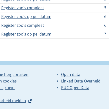
Register zbo's compleet
5
Register zbo's op peildatum
6
Register zbo's compleet
6
Register zbo's op peildatum
7
ie hergebruiken
Open data
en cookies
Linked Data Overheid
lijkheid
PUC Open Data
arheid melden