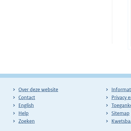
Over deze website
Informat
Contact
Privacy 
English
Toeganke
Help
Sitemap
Zoeken
E
Kwetsba
x