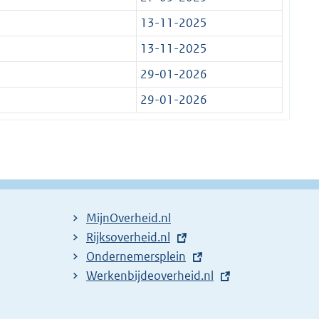
13-11-2025
13-11-2025
29-01-2026
29-01-2026
MijnOverheid.nl
E
Rijksoverheid.nl
x
E
Ondernemersplein
t
x
E
Werkenbijdeoverheid.nl
e
t
x
r
e
t