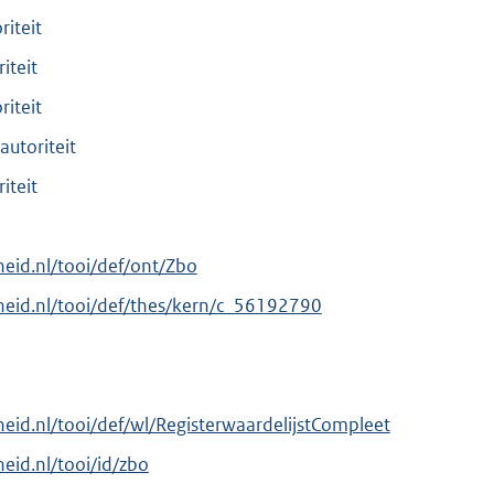
iteit
iteit
iteit
utoriteit
iteit
rheid.nl/tooi/def/ont/Zbo
erheid.nl/tooi/def/thes/kern/c_56192790
rheid.nl/tooi/def/wl/RegisterwaardelijstCompleet
heid.nl/tooi/id/zbo