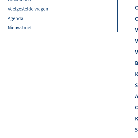
O
Veelgestelde vragen
Agenda
O
Nieuwsbrief
V
V
V
B
K
S
A
O
K
S