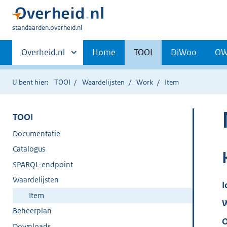
U
standaarden.overheid.nl
bent
Primaire
hier:
Andere
Overheid.nl
Home
TOOI
DiWoo
O
sites
navigatie
binnen
U bent hier:
TOOI
Waardelijsten
Work
Item
TOOI
Documentatie
Catalogus
SPARQL-endpoint
Waardelijsten
I
Item
W
Beheerplan
O
Downloads