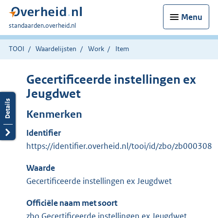
Menu
U
standaarden.overheid.nl
bent
hier:
TOOI
Waardelijsten
Work
Item
Gecertificeerde instellingen ex
Jeugdwet
Kenmerken
Identifier
https://identifier.overheid.nl/tooi/id/zbo/zb000308
Waarde
Gecertificeerde instellingen ex Jeugdwet
Officiële naam met soort
zbo Gecertificeerde instellingen ex Jeugdwet