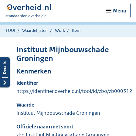
Menu
U
standaarden.overheid.nl
bent
hier:
TOOI
Waardelijsten
Work
Item
Instituut Mijnbouwschade
Groningen
Kenmerken
Identifier
https://identifier.overheid.nl/tooi/id/zbo/zb000312
Waarde
Instituut Mijnbouwschade Groningen
Officiële naam met soort
zbo Instituut Mijnbouwschade Groningen