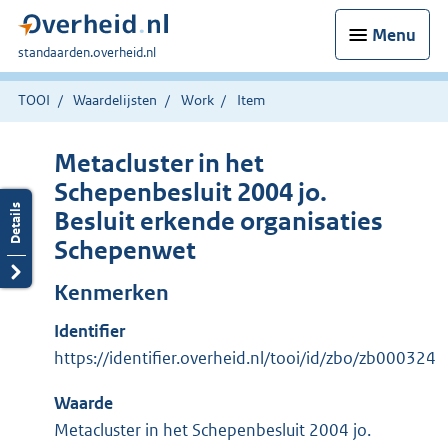
Menu
U
standaarden.overheid.nl
bent
hier:
TOOI
Waardelijsten
Work
Item
Metacluster in het
Schepenbesluit 2004 jo.
Besluit erkende organisaties
Schepenwet
Kenmerken
Identifier
https://identifier.overheid.nl/tooi/id/zbo/zb000324
Waarde
Metacluster in het Schepenbesluit 2004 jo.