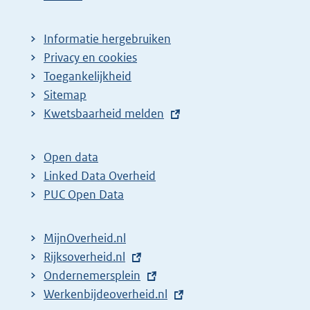
Informatie hergebruiken
Privacy en cookies
Toegankelijkheid
Sitemap
E
Kwetsbaarheid melden
x
t
Open data
e
Linked Data Overheid
r
PUC Open Data
n
e
MijnOverheid.nl
l
E
Rijksoverheid.nl
i
x
E
Ondernemersplein
n
t
x
E
Werkenbijdeoverheid.nl
k