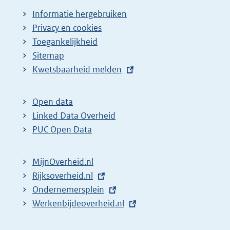
Informatie hergebruiken
Privacy en cookies
Toegankelijkheid
Sitemap
E
Kwetsbaarheid melden
x
t
Open data
e
Linked Data Overheid
r
PUC Open Data
n
e
MijnOverheid.nl
l
E
Rijksoverheid.nl
i
x
E
Ondernemersplein
n
t
x
E
Werkenbijdeoverheid.nl
k
e
t
x
: