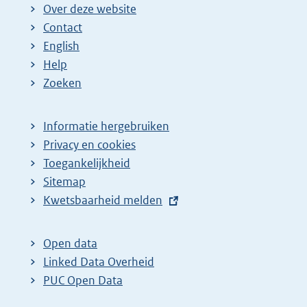
Over deze website
Contact
English
Help
Zoeken
Informatie hergebruiken
Privacy en cookies
Toegankelijkheid
Sitemap
E
Kwetsbaarheid melden
x
t
Open data
e
Linked Data Overheid
r
PUC Open Data
n