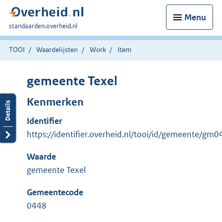
Menu
U
standaarden.overheid.nl
bent
hier:
TOOI
Waardelijsten
Work
Item
gemeente Texel
Kenmerken
Identifier
https://identifier.overheid.nl/tooi/id/gemeente/gm
Waarde
gemeente Texel
Gemeentecode
0448