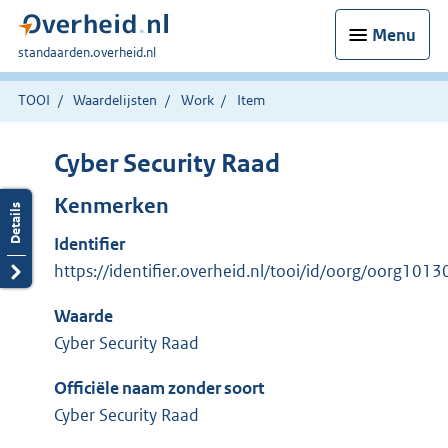
Menu
U
standaarden.overheid.nl
bent
hier:
TOOI
Waardelijsten
Work
Item
Cyber Security Raad
Kenmerken
Identifier
https://identifier.overheid.nl/tooi/id/oorg/oorg1013
Waarde
Cyber Security Raad
Officiële naam zonder soort
Cyber Security Raad