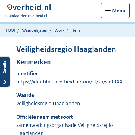
Menu
U
standaarden.overheid.nl
bent
hier:
TOOI
Waardelijsten
Work
Item
Veiligheidsregio Haaglanden
Kenmerken
Identifier
https://identifier.overheid.nl/tooi/id/so/so0044
Waarde
Veiligheidsregio Haaglanden
Officiële naam met soort
samenwerkingsorganisatie Veiligheidsregio
Haaglanden