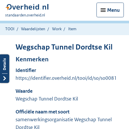
Menu
U
standaarden.overheid.nl
bent
hier:
TOOI
Waardelijsten
Work
Item
Wegschap Tunnel Dordtse Kil
Kenmerken
Identifier
https://identifier.overheid.nl/tooi/id/so/so0081
Waarde
Wegschap Tunnel Dordtse Kil
Officiële naam met soort
samenwerkingsorganisatie Wegschap Tunnel
Dordtse Kil