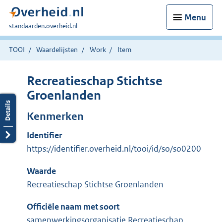
Menu
U
standaarden.overheid.nl
bent
hier:
TOOI
Waardelijsten
Work
Item
Recreatieschap Stichtse
Groenlanden
Kenmerken
Identifier
https://identifier.overheid.nl/tooi/id/so/so0200
Waarde
Recreatieschap Stichtse Groenlanden
Officiële naam met soort
samenwerkingsorganisatie Recreatieschap