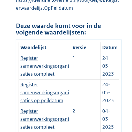
https://identifier.overheid.nl/tooi/def/wl/Regist
erwaardelijstOpPeildatum
Deze waarde komt voor in de
volgende waardelijsten:
Waardelijst
Versie
Datum
Register
1
24-
samenwerkingsorgani
05-
saties compleet
2023
Register
1
24-
samenwerkingsorgani
05-
saties op peildatum
2023
Register
2
04-
samenwerkingsorgani
03-
saties compleet
2025