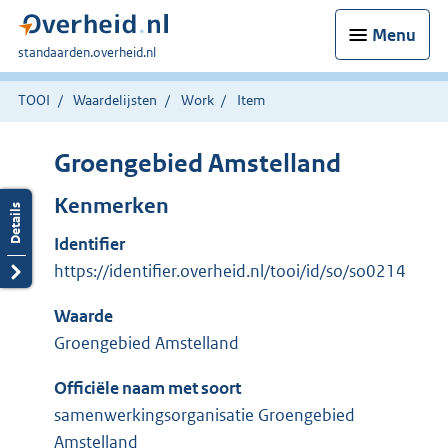
Menu
U
standaarden.overheid.nl
bent
hier:
TOOI
Waardelijsten
Work
Item
Groengebied Amstelland
Kenmerken
Identifier
https://identifier.overheid.nl/tooi/id/so/so0214
Waarde
Groengebied Amstelland
Officiële naam met soort
samenwerkingsorganisatie Groengebied
Amstelland