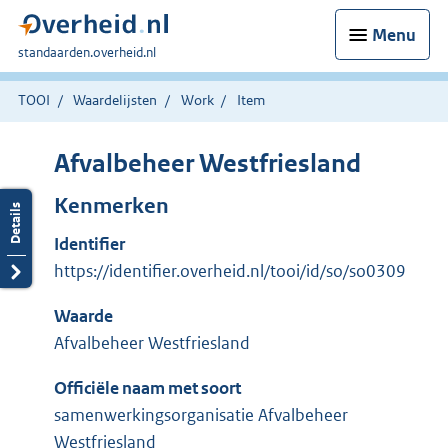
Menu
U
standaarden.overheid.nl
bent
hier:
TOOI
Waardelijsten
Work
Item
Afvalbeheer Westfriesland
Kenmerken
Identifier
https://identifier.overheid.nl/tooi/id/so/so0309
Waarde
Afvalbeheer Westfriesland
Officiële naam met soort
samenwerkingsorganisatie Afvalbeheer
Westfriesland