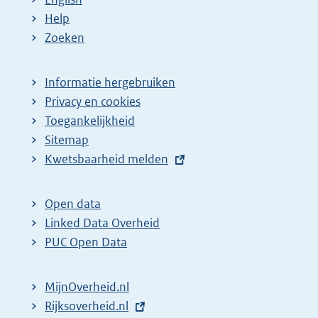
Help
Zoeken
Informatie hergebruiken
Privacy en cookies
Toegankelijkheid
Sitemap
E
Kwetsbaarheid melden
x
t
Open data
e
Linked Data Overheid
r
PUC Open Data
n
e
MijnOverheid.nl
l
E
Rijksoverheid.nl
i